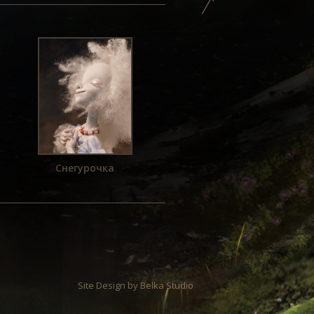
Снегурочка
Site Design by
Belka Studio